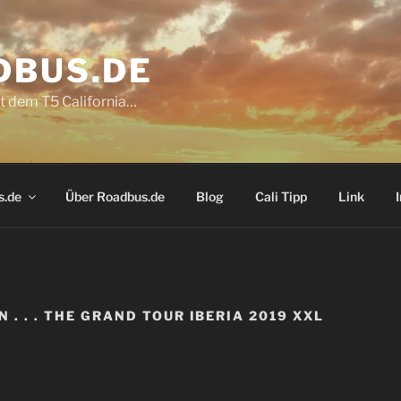
DBUS.DE
t dem T5 California…
s.de
Über Roadbus.de
Blog
Cali Tipp
Link
N . . . THE GRAND TOUR IBERIA 2019 XXL