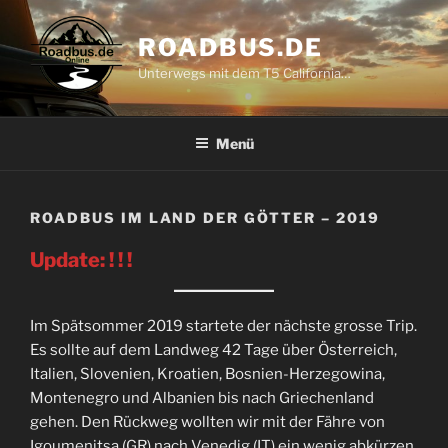
Zum
Inhalt
ROADBUS.DE
springen
Unterwegs mit dem T5 California…
Menü
ROADBUS IM LAND DER GÖTTER – 2019
Update: ! ! !
Im Spätsommer 2019 startete der nächste grosse Trip.
Es sollte auf dem Landweg 42 Tage über Österreich,
Italien, Slovenien, Kroatien, Bosnien-Herzegowina,
Montenegro und Albanien bis nach Griechenland
gehen. Den Rückweg wollten wir mit der Fähre von
Igoumenitsa (GR) nach Venedig (IT) ein wenig abkürzen.