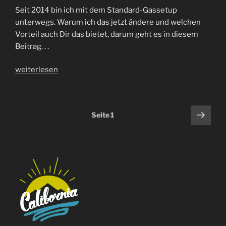
?“
Seit 2014 bin ich mit dem Standard-Gassetup
unterwegs. Warum ich das jetzt ändere und welchen
Vorteil auch Dir das bietet, darum geht es in diesem
Beitrag. . .
„Warum
weiterlesen
ich
die
Gasversorgung
Seitennummerierung
Näch
Seite
1
ändere“
Seit
der
Beiträge