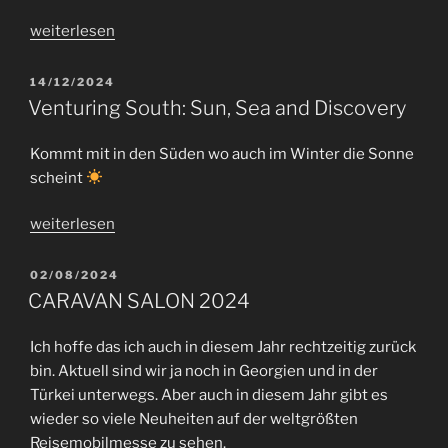
mehr
kann
„Power
weiterlesen
im
2.0
grossen
–
VERÖFFENTLICHT
14/12/2024
Praxischeck“
AM
Energiewende
Venturing South: Sun, Sea and Discovery
im
Campervan“
Kommt mit in den Süden wo auch im Winter die Sonne
scheint
„Venturing
weiterlesen
South:
Sun,
VERÖFFENTLICHT
02/08/2024
AM
Sea
CARAVAN SALON 2024
and
Discovery“
Ich hoffe das ich auch in diesem Jahr rechtzeitig zurück
bin. Aktuell sind wir ja noch in Georgien und in der
Türkei unterwegs. Aber auch in diesem Jahr gibt es
wieder so viele Neuheiten auf der weltgrößten
Reisemobilmesse zu sehen.