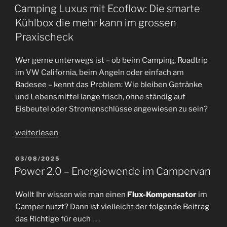
AM
–
Camping Luxus mit Ecoflow: Die smarte
geht
Kühlbox die mehr kann im grossen
das
Praxischeck
überhaupt
?“
Wer gerne unterwegs ist – ob beim Camping, Roadtrip
im VW California, beim Angeln oder einfach am
Badesee – kennt das Problem: Wie bleiben Getränke
und Lebensmittel lange frisch, ohne ständig auf
Eisbeutel oder Stromanschlüsse angewiesen zu sein?
„Camping
weiterlesen
Luxus
mit
VERÖFFENTLICHT
03/08/2025
AM
Ecoflow:
Power 2.0 – Energiewende im Campervan
Die
smarte
Wollt Ihr wissen wie man einen
Flux-Kompensator
im
Kühlbox
Camper nutzt? Dann ist vielleicht der folgende Beitrag
die
das Richtige für euch . . .