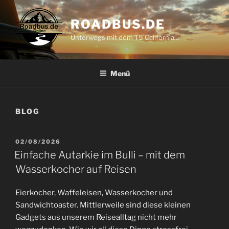
Zum
Inhalt
ROADBUS.DE
springen
Unterwegs mit dem T5 California…
Menü
BLOG
VERÖFFENTLICHT
02/08/2026
AM
Einfache Autarkie im Bulli – mit dem
Wasserkocher auf Reisen
Eierkocher, Waffeleisen, Wasserkocher und
Sandwichtoaster. Mittlerweile sind diese kleinen
Gadgets aus unserem Reisealltag nicht mehr