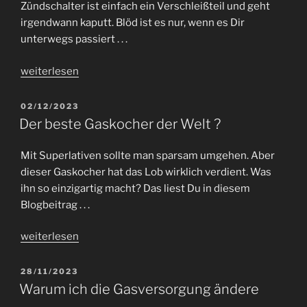
Zündschalter ist einfach ein Verschleißteil und geht
irgendwann kaputt. Blöd ist es nur, wenn es Dir
unterwegs passiert . . .
„Anlasser
weiterlesen
Zündschalter
VW
VERÖFFENTLICHT
02/12/2023
AM
T5
Der beste Gaskocher der Welt ?
defekt
–
Mit Superlativen sollte man sparsam umgehen. Aber
Odyssee
dieser Gaskocher hat das Lob wirklich verdient. Was
in
ihn so einzigartig macht? Das liest Du in diesem
Spanien“
Blogbeitrag . . .
„Der
weiterlesen
beste
Gaskocher
VERÖFFENTLICHT
28/11/2023
AM
der
Warum ich die Gasversorgung ändere
Welt