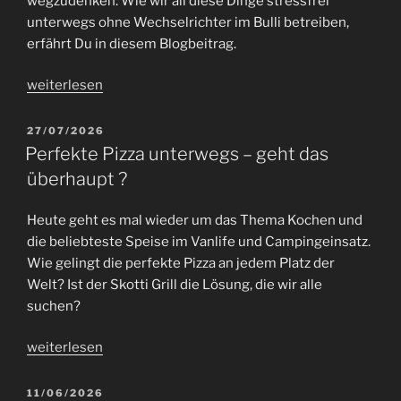
wegzudenken. Wie wir all diese Dinge stressfrei
unterwegs ohne Wechselrichter im Bulli betreiben,
erfährt Du in diesem Blogbeitrag.
„Einfache
weiterlesen
Autarkie
im
VERÖFFENTLICHT
27/07/2026
AM
Bulli
Perfekte Pizza unterwegs – geht das
–
überhaupt ?
mit
dem
Heute geht es mal wieder um das Thema Kochen und
Wasserkocher
die beliebteste Speise im Vanlife und Campingeinsatz.
auf
Wie gelingt die perfekte Pizza an jedem Platz der
Reisen“
Welt? Ist der Skotti Grill die Lösung, die wir alle
suchen?
„Perfekte
weiterlesen
Pizza
unterwegs
VERÖFFENTLICHT
11/06/2026