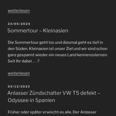
„CARAVAN
weiterlesen
SALON
2024“
VERÖFFENTLICHT
23/05/2024
AM
Sommertour – Kleinasien
Die Sommertour geht los und diesmal geht es tief in
den Süden. Kleinasien ist unser Ziel und wir sind schon
ganz gespannt wieder ein neues Land kennenzulernen.
Seit Ihr dabei . . . ?
„Sommertour
weiterlesen
–
Kleinasien“
VERÖFFENTLICHT
05/12/2023
AM
Anlasser Zündschalter VW T5 defekt –
Odyssee in Spanien
Früher oder später erwischt es alle. Der Anlasser