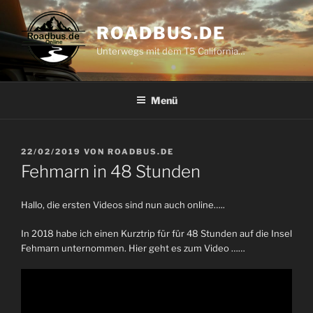
Zum
Inhalt
ROADBUS.DE
springen
Unterwegs mit dem T5 California…
Menü
VERÖFFENTLICHT
22/02/2019
VON
ROADBUS.DE
AM
Fehmarn in 48 Stunden
Hallo, die ersten Videos sind nun auch online…..
In 2018 habe ich einen Kurztrip für für 48 Stunden auf die Insel
Fehmarn unternommen. Hier geht es zum Video ……