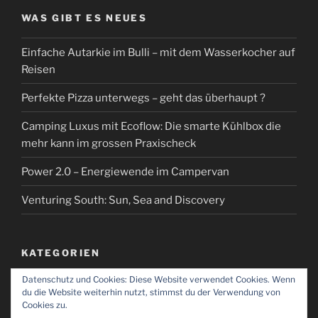
WAS GIBT ES NEUES
Einfache Autarkie im Bulli – mit dem Wasserkocher auf
Reisen
Perfekte Pizza unterwegs – geht das überhaupt ?
Camping Luxus mit Ecoflow: Die smarte Kühlbox die
mehr kann im grossen Praxischeck
Power 2.0 – Energiewende im Campervan
Venturing South: Sun, Sea and Discovery
KATEGORIEN
Datenschutz und Cookies: Diese Website verwendet Cookies. Wenn
Kategorien
du die Website weiterhin nutzt, stimmst du der Verwendung von
Cookies zu.