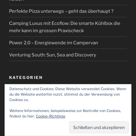
Perfekte Pizza unterwegs – geht das überhaupt ?
Camping Luxus mit Ecoflow: Die smarte Kühlbox die
mehr kann im grossen Praxischeck
Power 2.0 – Energiewende im Campervan
Venturing South: Sun, Sea and Discovery
KATEGORIEN
Datenschutz und Cookies: Diese Website verwendet Cookies. Wenn
Kategorien
du die Website weiterhin nutzt, stimmst du der Verwendung von
Cookies zu.
Weitere Informationen, beispielsweise zur Kontrolle von Cookies,
findest du hier:
Cookie-Richtlinie
Impressum
Stolz präsentiert von WordPress