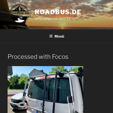
Zum
Inhalt
ROADBUS.DE
springen
Unterwegs mit dem T5 California…
Menü
Processed with Focos