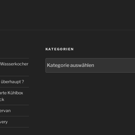
KATEGORIEN
Kategorien
em Wasserkocher
 überhaupt ?
arte Kühlbox
eck
ervan
very