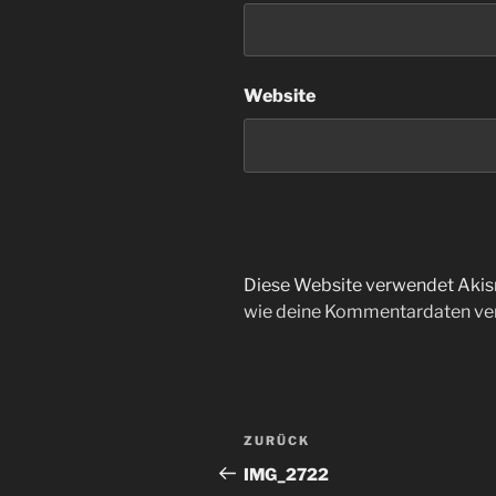
Website
Diese Website verwendet Akis
wie deine Kommentardaten ver
Beitragsnavigation
Vorheriger
ZURÜCK
Beitrag
IMG_2722