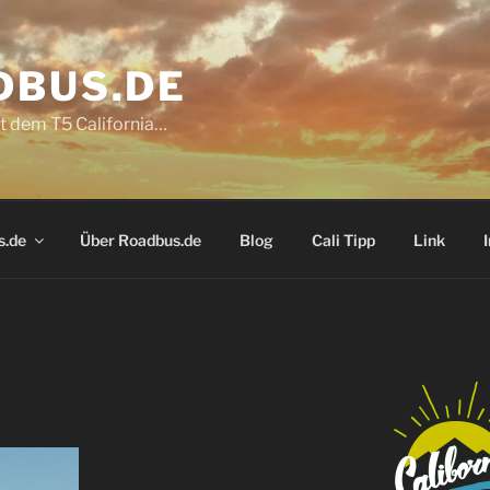
DBUS.DE
t dem T5 California…
s.de
Über Roadbus.de
Blog
Cali Tipp
Link