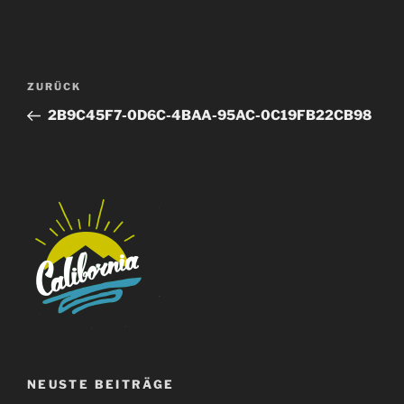
Beitragsnavigation
Vorheriger
ZURÜCK
Beitrag
2B9C45F7-0D6C-4BAA-95AC-0C19FB22CB98
NEUSTE BEITRÄGE