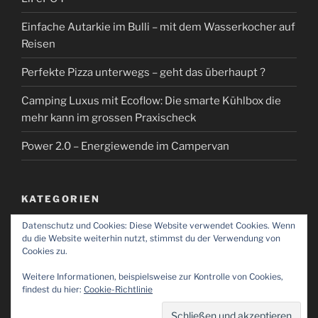
Einfache Autarkie im Bulli – mit dem Wasserkocher auf
Reisen
Perfekte Pizza unterwegs – geht das überhaupt ?
Camping Luxus mit Ecoflow: Die smarte Kühlbox die
mehr kann im grossen Praxischeck
Power 2.0 – Energiewende im Campervan
KATEGORIEN
Datenschutz und Cookies: Diese Website verwendet Cookies. Wenn
Kategorien
du die Website weiterhin nutzt, stimmst du der Verwendung von
Cookies zu.
Weitere Informationen, beispielsweise zur Kontrolle von Cookies,
findest du hier:
Cookie-Richtlinie
Impressum
Stolz präsentiert von WordPress