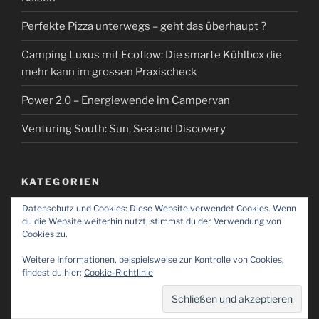
Perfekte Pizza unterwegs – geht das überhaupt ?
Camping Luxus mit Ecoflow: Die smarte Kühlbox die
mehr kann im grossen Praxischeck
Power 2.0 – Energiewende im Campervan
Venturing South: Sun, Sea and Discovery
KATEGORIEN
Datenschutz und Cookies: Diese Website verwendet Cookies. Wenn
Kategorien
du die Website weiterhin nutzt, stimmst du der Verwendung von
Cookies zu.
Weitere Informationen, beispielsweise zur Kontrolle von Cookies,
findest du hier:
Cookie-Richtlinie
Impressum
Stolz präsentiert von WordPress