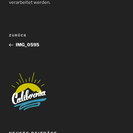
verarbeitet werden.
Beitragsnavigation
Vorheriger
ZURÜCK
Beitrag
IMG_0595