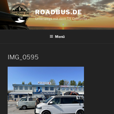
Zum
Inhalt
ROADBUS.DE
springen
Unterwegs mit dem T5 California…
Menü
IMG_0595