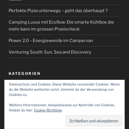
Perfekte Pizza unterwegs – geht das überhaupt ?
Camping Luxus mit Ecoflow: Die smarte Kühlbox die
mehr kann im grossen Praxischeck
Power 2.0 – Energiewende im Campervan
Venturing South: Sun, Sea and Discovery
KATEGORIEN
Datenschutz und Cookies: Diese Website verwendet Cookies. Wenn
Kategorien
du die Website weiterhin nutzt, stimmst du der Verwendung von
Cookies zu.
Weitere Informationen, beispielsweise zur Kontrolle von Cookies,
findest du hier:
Cookie-Richtlinie
Impressum
Stolz präsentiert von WordPress