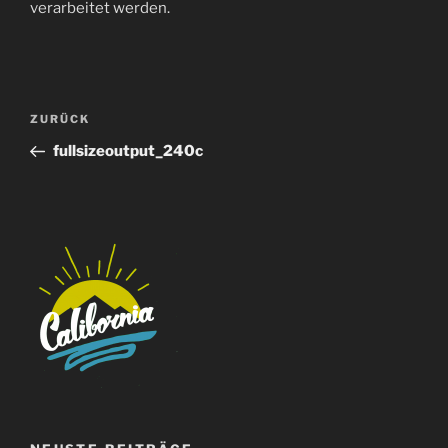
verarbeitet werden.
Beitragsnavigation
Vorheriger
ZURÜCK
Beitrag
fullsizeoutput_240c