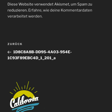
Diese Website verwendet Akismet, um Spam zu
reduzieren.
Erfahre, wie deine Kommentardaten
verarbeitet werden.
Beitragsnavigation
Vorheriger
ZURÜCK
Beitrag
1D8C8A8B-DD95-4A03-954E-
1C93F89EBC4D_1_201_a