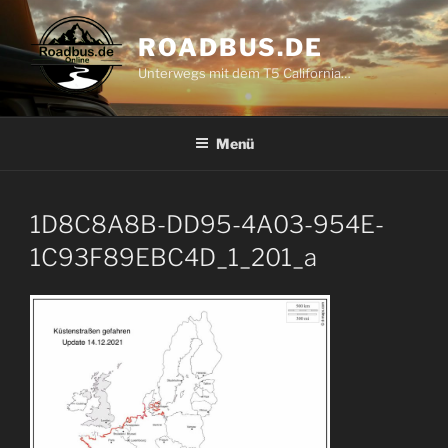
Zum
Inhalt
ROADBUS.DE
springen
Unterwegs mit dem T5 California…
Menü
1D8C8A8B-DD95-4A03-954E-
1C93F89EBC4D_1_201_a