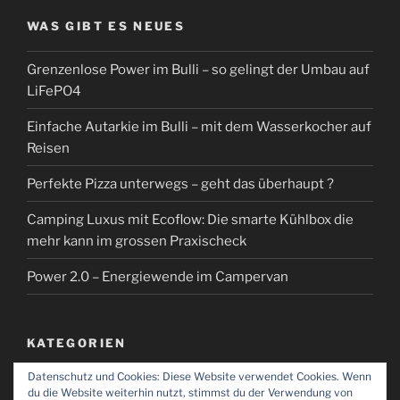
WAS GIBT ES NEUES
Grenzenlose Power im Bulli – so gelingt der Umbau auf
LiFePO4
Einfache Autarkie im Bulli – mit dem Wasserkocher auf
Reisen
Perfekte Pizza unterwegs – geht das überhaupt ?
Camping Luxus mit Ecoflow: Die smarte Kühlbox die
mehr kann im grossen Praxischeck
Power 2.0 – Energiewende im Campervan
KATEGORIEN
Datenschutz und Cookies: Diese Website verwendet Cookies. Wenn
Kategorien
du die Website weiterhin nutzt, stimmst du der Verwendung von